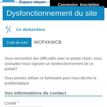
Espace citoyen
Connexion
Inscription
Accueil
Dysfonctionnement du site
Mon compte
1
(étape courante)
Le demandeur
Démarches
2
WCPXKWCB
Portail Famille
Code de suivi
Retour site
Vous rencontrez des difficultés avec le portail cityen, vous
souhaitez nous signaler un dysfonctionnement de ce
Porte-documents
portail?
Vous pouvez utiliser ce formulaire pour nous décrire la
problématique.
Vos informations de contact
*
Civilité